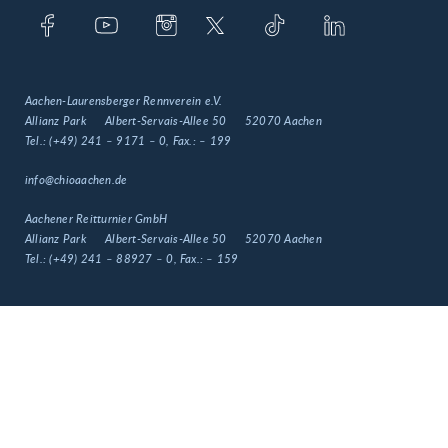
Aachen-Laurensberger Rennverein e.V.
Allianz Park
Albert-Servais-Allee 50
52070 Aachen
Tel.:
(+49) 241 – 9171 – 0
, Fax.:
– 199
info@chioaachen.de
Aachener Reitturnier GmbH
Allianz Park
Albert-Servais-Allee 50
52070 Aachen
Tel.:
(+49) 241 – 88927 – 0
, Fax.:
– 159