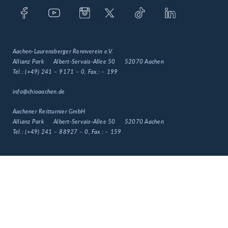
Aachen-Laurensberger Rennverein e.V.
Allianz Park
Albert-Servais-Allee 50
52070 Aachen
Tel.:
(+49) 241 – 9171 – 0
, Fax.:
– 199
info@chioaachen.de
Aachener Reitturnier GmbH
Allianz Park
Albert-Servais-Allee 50
52070 Aachen
Tel.:
(+49) 241 – 88927 – 0
, Fax.:
– 159