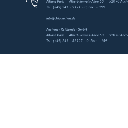
Allianz Park
Albert-Servais-Allee 50
52070 Aach
Tel.:
(+49) 241 – 9171 – 0
, Fax.:
– 199
info@chioaachen.de
Aachener Reitturnier GmbH
Allianz Park
Albert-Servais-Allee 50
52070 Aach
Tel.:
(+49) 241 – 88927 – 0
, Fax.:
– 159