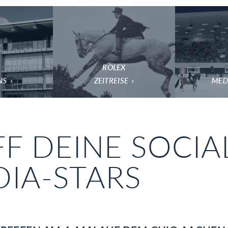
ROLEX
NS
ZEITREISE
MED
FF DEINE SOCIA
IA-STARS