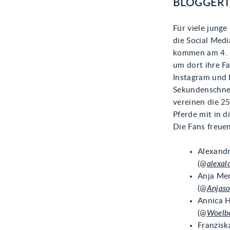
BLOGGERT
Für viele jung
die Social Med
kommen am 4. M
um dort ihre Fa
Instagram und 
Sekundenschnel
vereinen die 25
Pferde mit in d
Die Fans freuen
Alexandr
(@
alexal
Anja Me
(@
Anjaso
Annica 
(@
Woelb
Franzisk