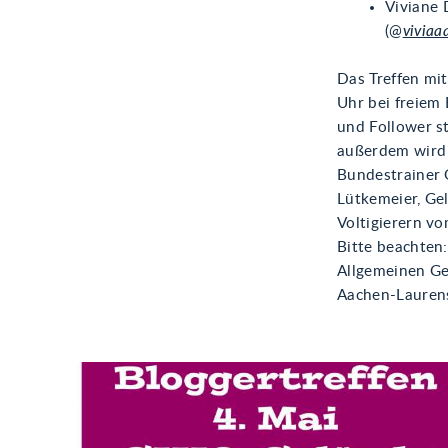
Viviane 
(@
viviaa
Das Treffen mit
Uhr bei freiem
und Follower s
außerdem wird 
Bundestrainer 
Lütkemeier, Ge
Voltigierern v
Bitte beachten
Allgemeinen Ge
Aachen-Laurens