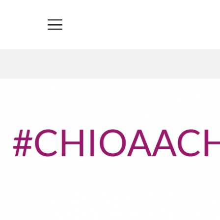
›
CHIO & Co
›
Mehr CHIO Aachen
›
Bloggertreffen 