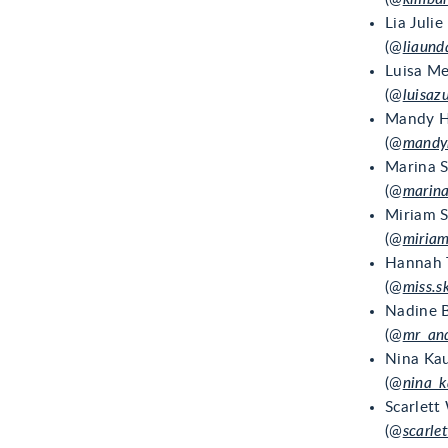
Lia Juli
(@
liaunda
Luisa M
(@
luisaz
Mandy 
(@
mandy
Marina S
(@
marina
Miriam S
(@
miriam
Hannah 
(@
miss.sk
Nadine 
(@
mr_an
Nina Ka
(@
nina_
Scarlett
(@
scarlet