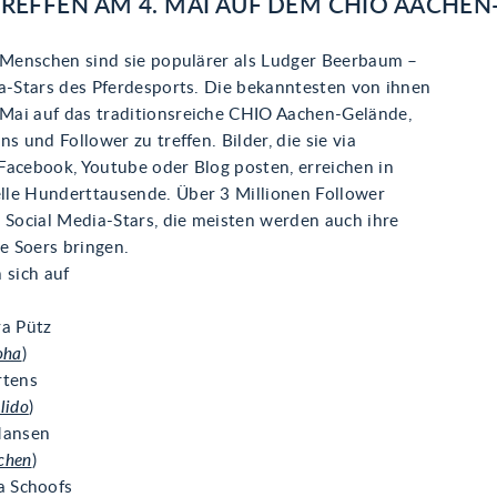
REFFEN AM 4. MAI AUF DEM CHIO AACHE
e Menschen sind sie populärer als Ludger Beerbaum –
ia-Stars des Pferdesports. Die bekanntesten von ihnen
ai auf das traditionsreiche CHIO Aachen-Gelände,
ns und Follower zu treffen. Bilder, die sie via
Facebook, Youtube oder Blog posten, erreichen in
le Hunderttausende. Über 3 Millionen Follower
 Social Media-Stars, die meisten werden auch ihre
ie Soers bringen.
 sich auf
a Pütz
oha
)
rtens
lido
)
Hansen
chen
)
a Schoofs