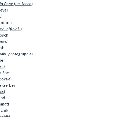
ein Pony fürs Leben
)
Meyer
o
)
ontanus
mo_official_
)
Rösch
mero
)
ahl
ahl_photographie
)
se
ise
)
a Sack
poesie
)
a Gerber
ses
)
indt
kindt
)
schik
schik
)