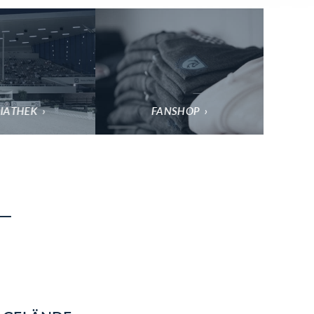
IATHEK
FANSHOP
L