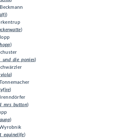
e Beckmann
lfi
)
erkentrup
uckerwatte
)
Hopp
hopp
)
chuster
_und_die_ponies
)
chwärzler
viola
)
Tonnemacher
yfire
)
Brenndörfer
d_mrs_button
)
upp
kaupp
)
 Wyrobnik
t_equinelife
)