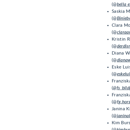
(@
bella 
Saskia 
(@
Binieb
Clara M
(@
claraa
Kristin 
(@
derdis
Diana W
(@
dianaw
Eske Lui
(@
eskelu
Franzisk
(
@fs_bild
Franzisk
(@
fg.hor
Janina K
(@
janina
Kim Bur
(@
kimbur