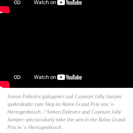
Simon Delestre galoppiert auf Cayman Jolly Jumper
spektakulär zum Sieg im Rolex Grand Prix von 's-
Hertogenbosch. / Simon Delestre and Cayman Jolly
Jumper spectacularly take the win in the Rolex Grand
Prix in ‘s-Hertogenbosch.