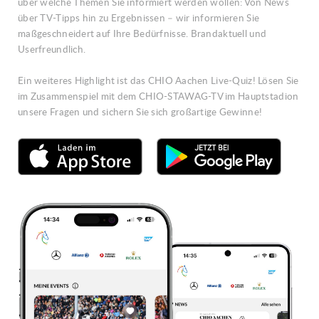
über welche Themen Sie informiert werden wollen: Von News
über TV-Tipps hin zu Ergebnissen – wir informieren Sie
maßgeschneidert auf Ihre Bedürfnisse. Brandaktuell und
Userfreundlich.
Ein weiteres Highlight ist das CHIO Aachen Live-Quiz! Lösen Sie
im Zusammenspiel mit dem CHIO-STAWAG-TV im Hauptstadion
unsere Fragen und sichern Sie sich großartige Gewinne!