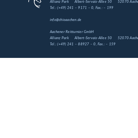
Allianz Park
Albert-Servais-Allee 50
52070 Aach
Tel.:
(+49) 241 – 9171 – 0
, Fax.:
– 199
info@chioaachen.de
Aachener Reitturnier GmbH
Allianz Park
Albert-Servais-Allee 50
52070 Aach
Tel.:
(+49) 241 – 88927 – 0
, Fax.:
– 159