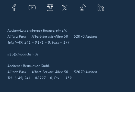
Aachen-Laurensberger Rennverein e.V.
Allianz Park
Albert-Servais-Allee 50
52070 Aachen
Tel.:
(+49) 241 – 9171 – 0
, Fax.:
– 199
info@chioaachen.de
Aachener Reitturnier GmbH
Allianz Park
Albert-Servais-Allee 50
52070 Aachen
Tel.:
(+49) 241 – 88927 – 0
, Fax.:
– 159