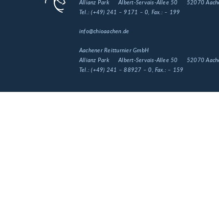
Allianz Park
Albert-Servais-Allee 50
52070 Aach
Tel.:
(+49) 241 – 9171 – 0
, Fax.:
– 199
info@chioaachen.de
Aachener Reitturnier GmbH
Allianz Park
Albert-Servais-Allee 50
52070 Aach
Tel.:
(+49) 241 – 88927 – 0
, Fax.:
– 159