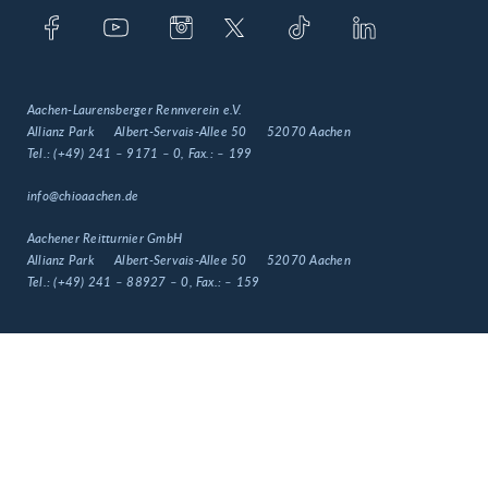
Aachen-Laurensberger Rennverein e.V.
Allianz Park
Albert-Servais-Allee 50
52070 Aachen
Tel.:
(+49) 241 – 9171 – 0
, Fax.:
– 199
info@chioaachen.de
Aachener Reitturnier GmbH
Allianz Park
Albert-Servais-Allee 50
52070 Aachen
Tel.:
(+49) 241 – 88927 – 0
, Fax.:
– 159