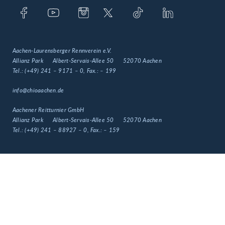
Aachen-Laurensberger Rennverein e.V.
Allianz Park
Albert-Servais-Allee 50
52070 Aachen
Tel.:
(+49) 241 – 9171 – 0
, Fax.:
– 199
info@chioaachen.de
Aachener Reitturnier GmbH
Allianz Park
Albert-Servais-Allee 50
52070 Aachen
Tel.:
(+49) 241 – 88927 – 0
, Fax.:
– 159